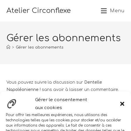
Atelier Circonflexe
Menu
Gérer les abonnements
>
Gérer les abonnements
Vous pouvez suivre la discussion sur
Dentelle
Napoléonienne !
sans avoir à laisser un commentaire.
Chouette, pas vrai ? Entrez simplement votre adresse
Gérer le consentement
email dans le champ ci-dessous.
aux cookies
Pour offrir les meilleures expériences, nous utilisons des
E-mail
technologies telles que les cookies pour stocker et/ou accéder
aux informations des appareils. Le fait de consentir à ces
technologies nous permettra de traiter des données telles que le