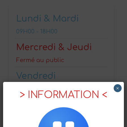
Lundi & Mardi
09H00 - 18H00
Mercredi & Jeudi
Fermé au public
Vendredi
×
09H00 - 18H00
> INFORMATION <
Samedi & Dimanche
Repos !