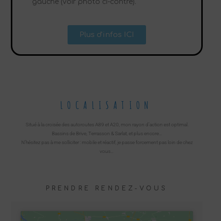
gauche (voir photo ci-contre).
Plus d'infos ICI
LOCALISATION
Situé à la croisée des autoroutes A89 et A20, mon rayon d’action est optimal.
Bassins de Brive, Terrasson & Sarlat, et plus encore…
N’hésitez pas à me solliciter : mobile et réactif, je passe forcement pas loin de chez
vous…
PRENDRE RENDEZ-VOUS