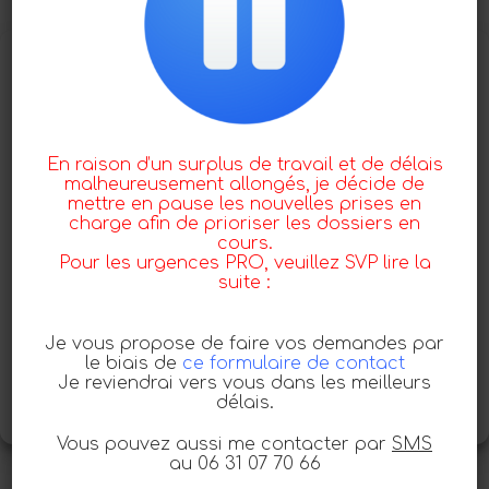
Gérer le consentement
aux cookies
Pour offrir les meilleures expériences, nous utilisons des
technologies telles que les cookies pour stocker et/ou accéder
aux informations des appareils. Le fait de consentir à ces
En raison d’un surplus de travail et de délais
technologies nous permettra de traiter des données telles que le
malheureusement allongés, je décide de
comportement de navigation ou les ID uniques sur ce site. Le fait
mettre en pause les nouvelles prises en
de ne pas consentir ou de retirer son consentement peut avoir
charge afin de prioriser les dossiers en
un effet négatif sur certaines caractéristiques et fonctions.
cours.
Pour les urgences PRO, veuillez SVP lire la
Accepter
suite :
Refuser
Je vous propose de faire vos demandes par
le biais de
ce formulaire de contact
Voir les préférences
Je reviendrai vers vous dans les meilleurs
délais.
Politique de confidentialité – RGPD
Vous pouvez aussi me contacter par
SMS
au 06 31 07 70 66