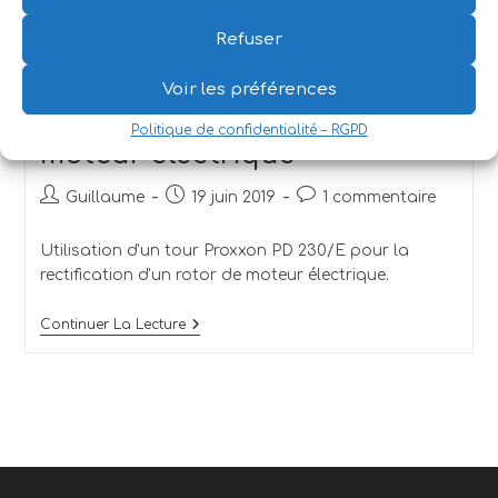
Refuser
Tournage de métaux
Voir les préférences
Rectification d’un rotor de
Politique de confidentialité – RGPD
moteur électrique
Guillaume
19 juin 2019
1 commentaire
Utilisation d'un tour Proxxon PD 230/E pour la
rectification d'un rotor de moteur électrique.
Continuer La Lecture