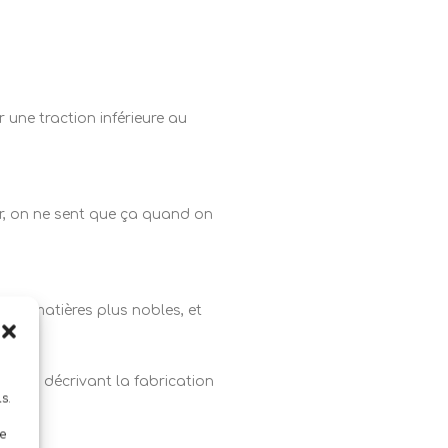
 une traction inférieure au
ier, on ne sent que ça quand on
c des matières plus nobles, et
.
vidéo décrivant la fabrication
s.
e