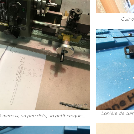
Cuir d
Lanière de cuir 
à métaux, un peu d'alu, un petit croquis...