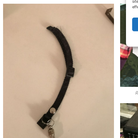
sit
eff
R