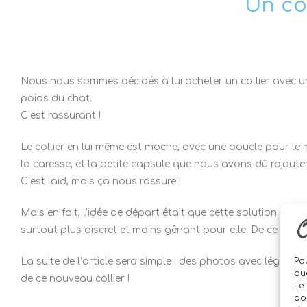
Un col
Nous nous sommes décidés à lui acheter un collier avec une 
poids du chat.
C’est rassurant !
Le collier en lui même est moche, avec une boucle pour le m
la caresse, et la petite capsule que nous avons dû rajou
C’est laid, mais ça nous rassure !
Mais en fait, l’idée de départ était que cette solution soit 
surtout plus discret et moins gênant pour elle. De ce premi
Pou
La suite de l’article sera simple : des photos avec légend
qu
de ce nouveau collier !
Le 
do