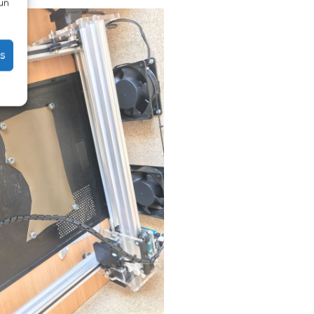
 un
es