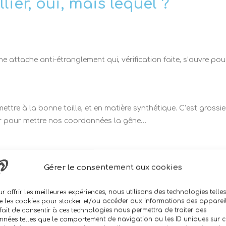
lier, oui, mais lequel ?
attache anti-étranglement qui, vérification faite, s’ouvre pour
ettre à la bonne taille, et en matière synthétique. C’est gross
ter pour mettre nos coordonnées la gêne…
juste temporaire, en attendant que je lui fabrique un collier ave
Gérer le consentement aux cookies
er collier, nous n’allons garder que l’attache anti-étranglement
r offrir les meilleures expériences, nous utilisons des technologies telles
e pour vous donner une idée, et surtout, comme d’habitude, une 
e les cookies pour stocker et/ou accéder aux informations des appareil
fait de consentir à ces technologies nous permettra de traiter des
nnées telles que le comportement de navigation ou les ID uniques sur c