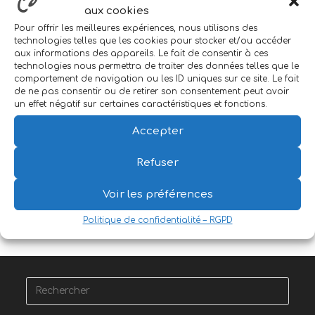
aux cookies
Pour offrir les meilleures expériences, nous utilisons des
Ambilight DIY, lumière
technologies telles que les cookies pour stocker et/ou accéder
aux informations des appareils. Le fait de consentir à ces
d’ambiance pour TV
technologies nous permettra de traiter des données telles que le
comportement de navigation ou les ID uniques sur ce site. Le fait
Guillaume
3 avril 2020
1 commentaire
de ne pas consentir ou de retirer son consentement peut avoir
un effet négatif sur certaines caractéristiques et fonctions.
Rendre la TV, les films, les jeux, plus immersifs : c'est
Accepter
possible grâce à Ambilight !
Refuser
Continuer La Lecture
Voir les préférences
Politique de confidentialité – RGPD