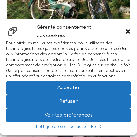
Gérer le consentement
Réparation de l’allumage
aux cookies
d’un vélomoteur Cazenave
Pour offrir les meilleures expériences, nous utilisons des
technologies telles que les cookies pour stocker et/ou accéder
421 à l’aide d’un
aux informations des appareils. Le fait de consentir à ces
technologies nous permettra de traiter des données telles que le
« condensateur magique »
comportement de navigation ou les ID uniques sur ce site. Le fait
de ne pas consentir ou de retirer son consentement peut avoir
Guillaume
29 décembre 2020
un effet négatif sur certaines caractéristiques et fonctions.
0 commentaire
Accepter
Réfection de l'allumage d'un moteur VAP 57 d'un
Refuser
vélomoteur Cazenave 421 à l'aide de la technique
dite du "condensateur magique".
Voir les préférences
Continuer La Lecture
Politique de confidentialité – RGPD